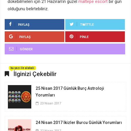
dökebilmeleri için 21 Haziran’ın güzel
maltepe escort
bir gün
olduğunu belirtebiliriz.
PAYLAŞ
TWITTLE
PAYLAŞ
PINLE
GÖNDER
bu yazı ile alakalı
İlginizi Çekebilir
25 Nisan 2017 Günlük Burç Astroloji
Yorumları
23 Nisan 2017
24 Nisan 2017 İkizler Burcu Günlük Yorumları
22 Nisan 2017