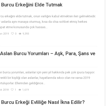
 Burcu Erkeğini Elde Tutmak
cu erkeğini elde tutmak, onun varlığını kabul etmekten ileri gelmektedir.
r aslanla aynı masaya oturmuş, kısa da olsa sohbet etmiş herkes
 ispat etme konusunda çok hassas...
an 2019
0
9,393
Aslan Burcu Yorumları – Aşk, Para, Şans ve
n burcu yorumları, aslanlar için yeni yıl hakkında pek çok ipucu taşıyor.
enkli bir kişiliği olan aslanlar, hayatlarında sıkıcı olan ne varsa 2019
rtuluyorlar. Ellerinden geldiğince...
lık 2018
1
1,619
 Burcu Erkeği Evliliğe Nasıl İkna Edilir?