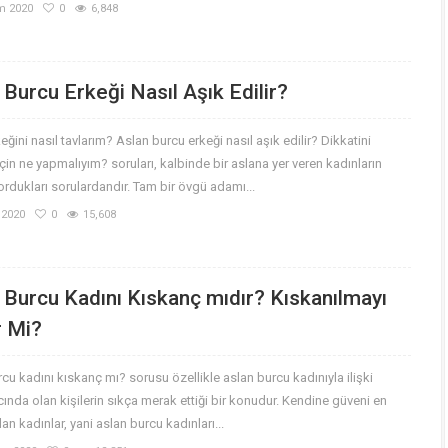
m 2020
0
6,848
 Burcu Erkeği Nasıl Aşık Edilir?
eğini nasıl tavlarım? Aslan burcu erkeği nasıl aşık edilir? Dikkatini
in ne yapmalıyım? soruları, kalbinde bir aslana yer veren kadınların
sordukları sorulardandır. Tam bir övgü adamı...
 2020
0
15,608
 Burcu Kadını Kıskanç mıdır? Kıskanılmayı
 Mi?
cu kadını kıskanç mı? sorusu özellikle aslan burcu kadınıyla ilişki
ında olan kişilerin sıkça merak ettiği bir konudur. Kendine güveni en
an kadınlar, yani aslan burcu kadınları...