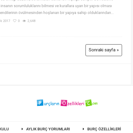
insanın sorumluluklarını bilmesi ve kurallara uyan bir yapısı olması
Kendilerinin övülmesinden hoşlanan bir yapıya sahip olduklarından...
k 2017
0
2,648
Sonraki sayfa »
KULU
AYLIK BURÇ YORUMLARI
BURÇ ÖZELLIKLERI