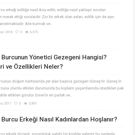
u erkeği evliliğe nasıl ikna edilir, evliliğe nasıl yaklaşır soruları
 merak ettiği sorulardır. Zor bir erkek olan aslan, evlilik için de aynı
ansıtmaktadır. Aile kurmak ve...
ran 2018
0
6,575
 Burcunun Yönetici Gezegeni Hangisi?
ri ve Özellikleri Neler?
rcunun doğum haritasında yer alan başlıca gezegen Güneş’tir. Güneş’in
cuna olumlu etkileri durumunda bu kişilerin yaşamlarında istedikleri pek
lde ettikleri görülür. Evren’in en parlak ve...
ıs 2017
0
3,897
 Burcu Erkeği Nasıl Kadınlardan Hoşlanır?
cu erkeği düzenli, sorumluluk sahibi bir kişiliğe sahiptir bu nedenle