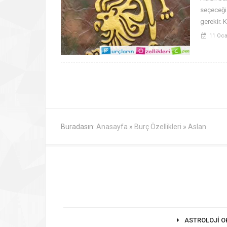
seçeceği 
gerekir. 
11 Oca
Buradasın:
Anasayfa
»
Burç Özellikleri
»
Aslan
ASTROLOJI O