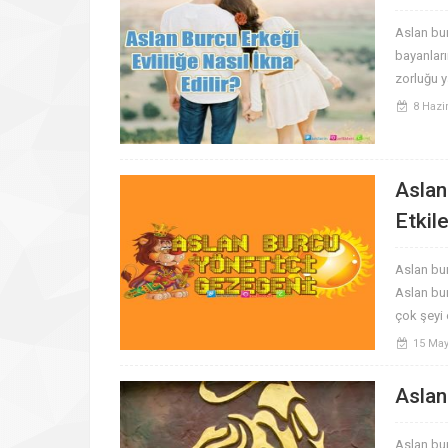
Aslan burc
bayanların
zorluğu y
8 Hazi
Aslan
Etkile
Aslan bu
Aslan bur
çok şeyi e
15 May
Aslan
Aslan bur