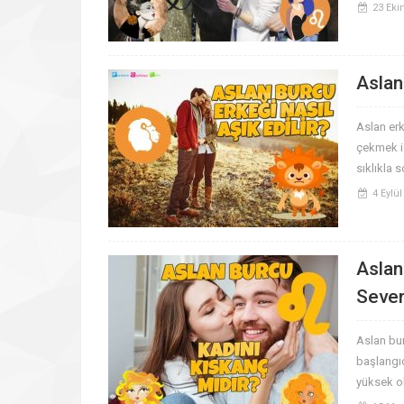
23 Eki
Aslan
Aslan erk
çekmek iç
sıklıkla 
4 Eylül
Aslan
Sever
Aslan bur
başlangıc
yüksek ol