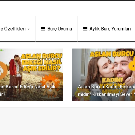
 Veren Siteler
Deneme Bonusu Veren Siteler
grandpashabet
Jojobet
ht
ç Özellikleri
Burç Uyumu
Aylık Burç Yorumları
an Burcu Erkeği Nasıl Aşık
Aslan Burcu Kadını Kıskan
ir?
mıdır? Kıskanılmayı Sever 