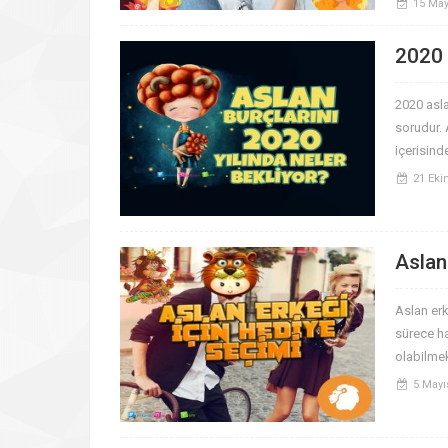
15 May
2020 
2020 asla
sorudur. 
içerisind
21 Eki
Aslan
Aslan erk
sürece ha
olabilmek
5 Mayı