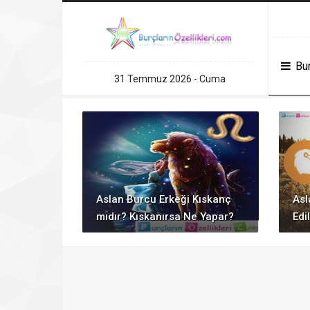
andpashabet
Grandpashabet
grandpashabet
konya escort
Deneme Bonusu
Bur
31 Temmuz 2026 - Cuma
Aslan Burcu Erkeği Kıskanç
Asl
mıdır? Kıskanırsa Ne Yapar?
Edil