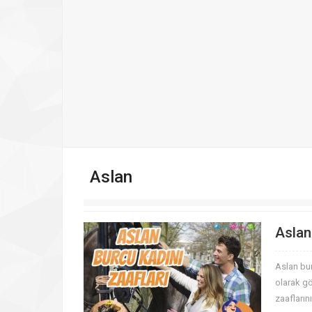
Aslan
Aslan
Aslan bur
olarak gö
zaafların