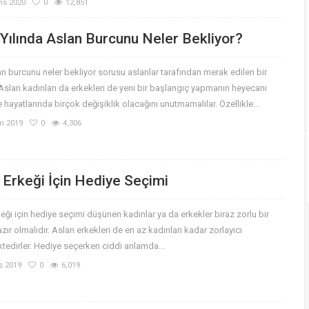
ıs 2020
0
12,851
Yılında Aslan Burcunu Neler Bekliyor?
n burcunu neler bekliyor sorusu aslanlar tarafından merak edilen bir
Aslan kadınları da erkekleri de yeni bir başlangıç yapmanın heyecanı
e hayatlarında birçok değişiklik olacağını unutmamalılar. Özellikle...
m 2019
0
4,306
 Erkeği İçin Hediye Seçimi
eği için hediye seçimi düşünen kadınlar ya da erkekler biraz zorlu bir
zır olmalıdır. Aslan erkekleri de en az kadınları kadar zorlayıcı
tedirler. Hediye seçerken ciddi anlamda...
s 2019
0
6,019