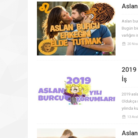
Aslan
Aslan bur
Bugün bi
varlığını
20 Nis
2019 
İş
2019 asla
Oldukça r
yılında ku
13 Ara
Aslan