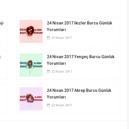
ji
24 Nisan 2017 İkizler Burcu Günlük
Yorumları
22 Nisan 2017
k
24 Nisan 2017 Yengeç Burcu Günlük
Yorumları
22 Nisan 2017
24 Nisan 2017 Akrep Burcu Günlük
Yorumları
22 Nisan 2017