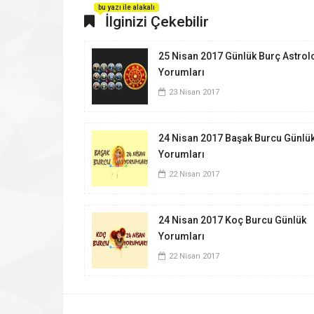
bu yazı ile alakalı
İlginizi Çekebilir
25 Nisan 2017 Günlük Burç Astrolo
Yorumları
23 Nisan 2017
24 Nisan 2017 Başak Burcu Günlü
Yorumları
22 Nisan 2017
24 Nisan 2017 Koç Burcu Günlük
Yorumları
22 Nisan 2017