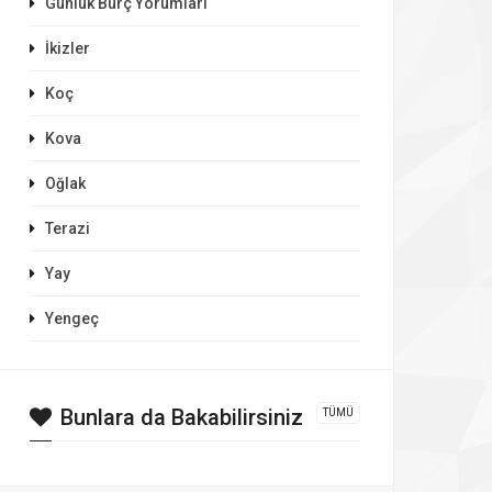
Günlük Burç Yorumları
İkizler
Koç
Kova
Oğlak
Terazi
Yay
Yengeç
Bunlara da Bakabilirsiniz
TÜMÜ