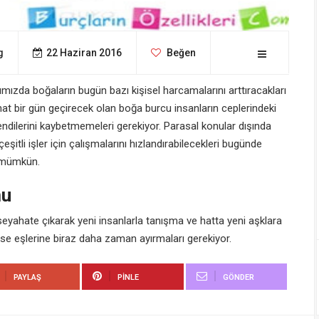
g
22 Haziran 2016
Beğen
ımızda boğaların bugün bazı kişisel harcamalarını arttıracakları
hat bir gün geçirecek olan boğa burcu insanların ceplerindeki
ndilerini kaybetmemeleri gerekiyor. Parasal konular dışında
eşitli işler için çalışmalarını hızlandırabilecekleri bugünde
i mümkün.
mu
 seyahate çıkarak yeni insanlarla tanışma ve hatta yeni aşklara
n ise eşlerine biraz daha zaman ayırmaları gerekiyor.
PAYLAŞ
PINLE
GÖNDER