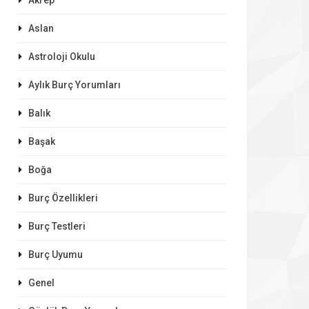
Akrep
Aslan
Astroloji Okulu
Aylık Burç Yorumları
Balık
Başak
Boğa
Burç Özellikleri
Burç Testleri
Burç Uyumu
Genel