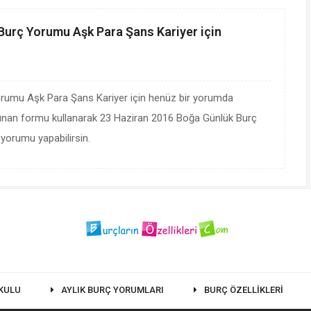
Burç Yorumu Aşk Para Şans Kariyer için
rumu Aşk Para Şans Kariyer için henüz bir yorumda
nan formu kullanarak 23 Haziran 2016 Boğa Günlük Burç
yorumu yapabilirsin.
KULU
AYLIK BURÇ YORUMLARI
BURÇ ÖZELLIKLERI