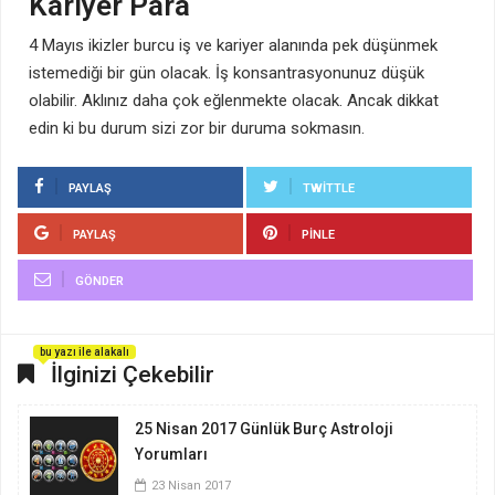
Kariyer Para
4 Mayıs ikizler burcu iş ve kariyer alanında pek düşünmek
istemediği bir gün olacak. İş konsantrasyonunuz düşük
olabilir. Aklınız daha çok eğlenmekte olacak. Ancak dikkat
edin ki bu durum sizi zor bir duruma sokmasın.
PAYLAŞ
TWITTLE
PAYLAŞ
PINLE
GÖNDER
bu yazı ile alakalı
İlginizi Çekebilir
25 Nisan 2017 Günlük Burç Astroloji
Yorumları
23 Nisan 2017