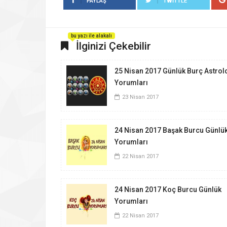
PAYLAŞ
TWITTLE
bu yazı ile alakalı
İlginizi Çekebilir
25 Nisan 2017 Günlük Burç Astrolo
Yorumları
23 Nisan 2017
24 Nisan 2017 Başak Burcu Günlü
Yorumları
22 Nisan 2017
24 Nisan 2017 Koç Burcu Günlük
Yorumları
22 Nisan 2017