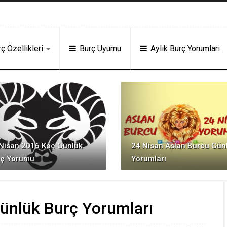
usu Veren Siteler
Deneme Bonusu Veren Siteler
grandpashabet
Jojobe
ç Özellikleri
Burç Uyumu
Aylık Burç Yorumları
Nisan 2016 Koç Günlük
24 Nisan Aslan Burcu Gün
rç Yorumu
Yorumları
Günlük Burç Yorumları