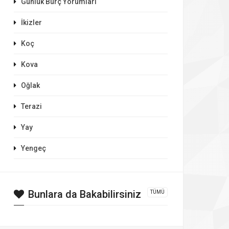
Günlük Burç Yorumları
İkizler
Koç
Kova
Oğlak
Terazi
Yay
Yengeç
Bunlara da Bakabilirsiniz
TÜMÜ