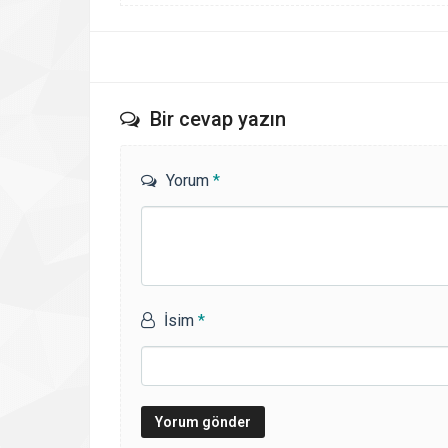
Bir cevap yazın
Yorum
*
İsim
*