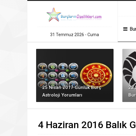
r
grandpashabet
Grandpashabet
grandpashabet
konya escort
Deneme Bon
Bur
31 Temmuz 2026 - Cuma
25 Nisan 2017 Günlük Burç
22 
Astroloji Yorumları
Bu
4 Haziran 2016 Balık 