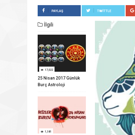
PAYLAŞ
TWITTLE
İlgili
17,022
25 Nisan 2017 Günlük
Burç Astroloji
Yorumları
1,181