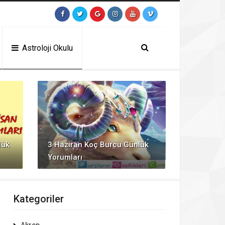
t
https://contact.moerleinlagerhouse.com/
https://milliol.com/
jojobet gir
Astroloji Okulu
lük
3 Haziran Koç Burcu Günlük
Yorumları
Kategoriler