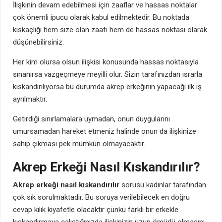
İlişkinin devam edebilmesi için zaaflar ve hassas noktalar
çok önemli ipucu olarak kabul edilmektedir. Bu noktada
kıskaçlığı hem size olan zaafı hem de hassas noktası olarak
düşünebilirsiniz.
Her kim olursa olsun ilişkisi konusunda hassas noktasıyla
sınanırsa vazgeçmeye meyilli olur. Sizin tarafınızdan ısrarla
kıskandırılıyorsa bu durumda akrep erkeğinin yapacağı ilk iş
ayrılmaktır.
Getirdiği sınırlamalara uymadan, onun duygularını
umursamadan hareket etmeniz halinde onun da ilişkinize
sahip çıkması pek mümkün olmayacaktır.
Akrep Erkeği Nasıl Kıskandırılır?
Akrep erkeği nasıl kıskandırılır
sorusu kadınlar tarafından
çok sık sorulmaktadır. Bu soruya verilebilecek en doğru
cevap kılık kıyafetle olacaktır çünkü farklı bir erkekle
kıskandırmaya çalıştığınızda ilişkinizin uzun ömürlü olmasını