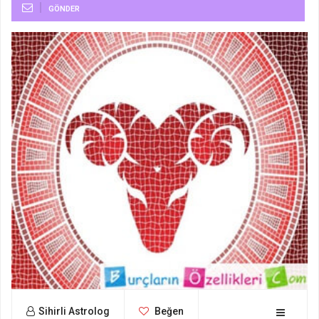
GÖNDER
Sihirli Astrolog
Beğen