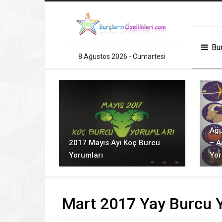
randpashabet
grandpashabet
konya escort
Deneme Bonusu Veren Sitele
Bur
8 Ağustos 2026 - Cumartesi
Ağu
2017 Mayıs Ayı Koç Burcu
– A
Yorumları
Yor
Mart 2017 Yay Burcu 