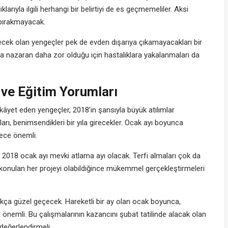
rıyla ilgili herhangi bir belirtiyi de es geçmemeliler. Aksi
 bırakmayacak.
ecek olan yengeçler pek de evden dışarıya çıkamayacakları bir
ra nazaran daha zor olduğu için hastalıklara yakalanmaları da
ve Eğitim Yorumları
kâyet eden yengeçler, 2018’in şansıyla büyük atılımlar
kları, benimsendikleri bir yıla girecekler. Ocak ayı boyunca
ece önemli.
 2018 ocak ayı mevki atlama ayı olacak. Terfi almaları çok da
konulan her projeyi olabildiğince mükemmel gerçekleştirmeleri
ukça güzel geçecek. Hareketli bir ay olan ocak boyunca,
 önemli. Bu çalışmalarının kazancını şubat tatilinde alacak olan
 değerlendirmeli.