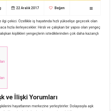
g
22 Aralık 2017
Beğen
ilgi çekici. Özellikle iş hayatında hızlı yükselişe geçecek olan
maca hızla ilerleyecekler. Hırslı ve çalışkan bir yapısı olan yengeç
Çalışkan kişilikleri yengeçlerin istediklerinden çok daha kazançlı
arı
arı
 ve İlişki Yorumları
ilerini hayatlarının merkezine yerleştirirler. Dolayısıyla aşk