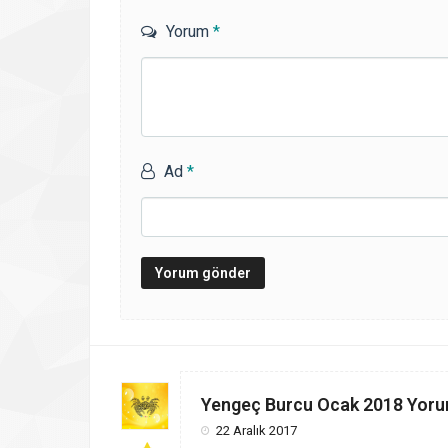
Yorum
*
Ad
*
Yengeç Burcu Ocak 2018 Yorum
22 Aralık 2017