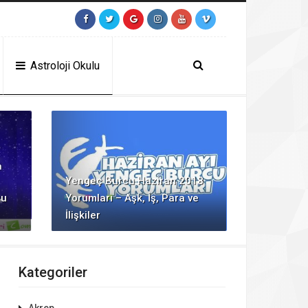
oerleinlagerhouse.com/
https://milliol.com/
jojobet giriş
jojobet
ganobet
pa
Astroloji Okulu
Yengeç Burcu Haziran 2018
cu
Yorumları – Aşk, İş, Para ve
İlişkiler
Kategoriler