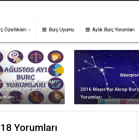
Deneme Bonusu Veren Siteler
grandpashabet
Jojobet
https://contact.m
ç Özellikleri
Burç Uyumu
Aylık Burç Yorumları
stos 2018 Burç Yorumları
şk, Şans, Para ve İlişki
2016 Mayıs Ayı Akrep Bur
umları
Yorumları
18 Yorumları