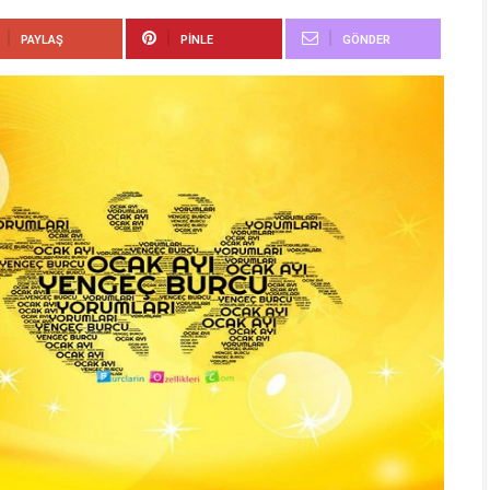
PAYLAŞ
PINLE
GÖNDER