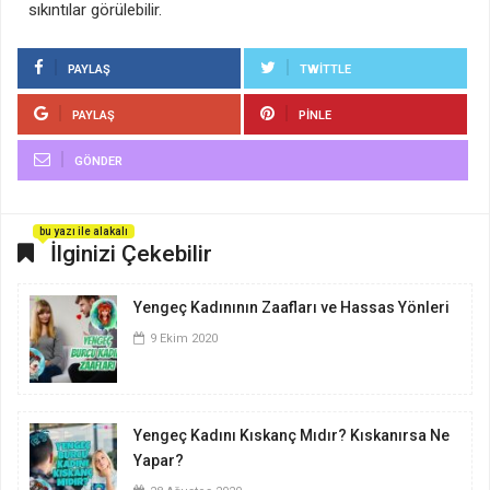
sıkıntılar görülebilir.
PAYLAŞ
TWITTLE
PAYLAŞ
PINLE
GÖNDER
bu yazı ile alakalı
İlginizi Çekebilir
Yengeç Kadınının Zaafları ve Hassas Yönleri
9 Ekim 2020
Yengeç Kadını Kıskanç Mıdır? Kıskanırsa Ne
Yapar?