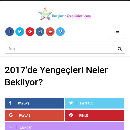
andpashabet
grandpashabet
konya escort
Deneme Bonusu Veren Siteler
2017’de Yengeçleri Neler
Bekliyor?
PAYLAŞ
TWITTLE
PAYLAŞ
PINLE
GÖNDER