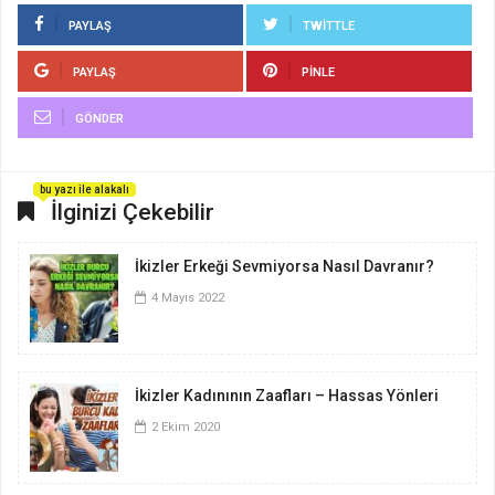
PAYLAŞ
TWITTLE
PAYLAŞ
PINLE
GÖNDER
bu yazı ile alakalı
İlginizi Çekebilir
İkizler Erkeği Sevmiyorsa Nasıl Davranır?
4 Mayıs 2022
İkizler Kadınının Zaafları – Hassas Yönleri
2 Ekim 2020