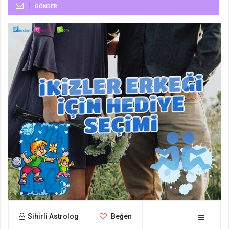
GÖNDER
Sihirli Astrolog
Beğen