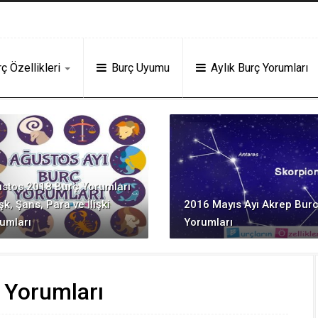
Veren Siteler
grandpashabet
Jojobet
https://contact.moerleinlagerho
ç Özellikleri
Burç Uyumu
Aylık Burç Yorumları
stos 2018 Burç Yorumları
şk, Şans, Para ve İlişki
2016 Mayıs Ayı Akrep Bur
umları
Yorumları
 Yorumları