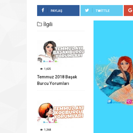
PAYLAŞ
TWITTLE
İlgili
1,625
Temmuz 2018 Başak
Burcu Yorumları
1,344