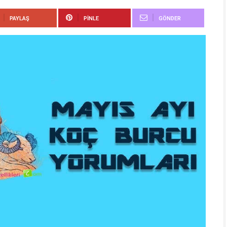
PAYLAŞ
PINLE
GÖNDER