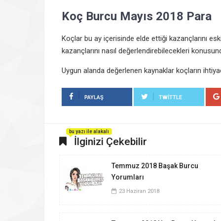
Koç Burcu Mayıs 2018 Para
Koçlar bu ay içerisinde elde ettiği kazançlarını es
kazançlarını nasıl değerlendirebilecekleri konusun
Uygun alanda değerlenen kaynaklar koçların ihtiya
PAYLAŞ
TWITTLE
bu yazı ile alakalı
İlginizi Çekebilir
Temmuz 2018 Başak Burcu
Yorumları
23 Haziran 2018