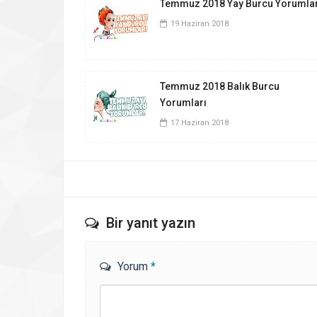
Temmuz 2018 Yay Burcu Yorumlar
19 Haziran 2018
Temmuz 2018 Balık Burcu
Yorumları
17 Haziran 2018
Bir yanıt yazın
Yorum
*