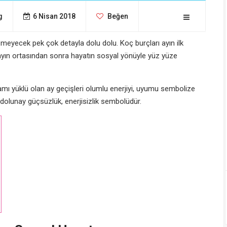
g
6 Nisan 2018
Beğen
meyecek pek çok detayla dolu dolu. Koç burçları ayın ilk
ayın ortasından sonra hayatın sosyal yönüyle yüz yüze
lamı yüklü olan ay geçişleri olumlu enerjiyi, uyumu sembolize
i dolunay güçsüzlük, enerjisizlik sembolüdür.