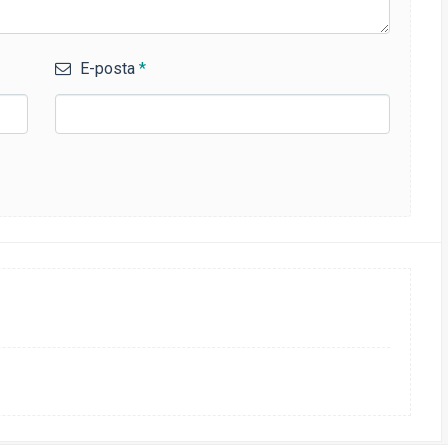
E-posta
*