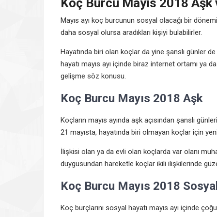
Koç Burcu Mayıs 2018 Aşk 
Mayıs ayı koç burcunun sosyal olacağı bir dönemi i
daha sosyal olursa aradıkları kişiyi bulabilirler.
Hayatında biri olan koçlar da yine şanslı günler de
hayatı mayıs ayı içinde biraz internet ortamı ya da i
gelişme söz konusu.
Koç Burcu Mayıs 2018 Aşk
Koçların mayıs ayında aşk açısından şanslı günleri 
21 mayısta, hayatında biri olmayan koçlar için yen
İlişkisi olan ya da evli olan koçlarda var olanı
duygusundan hareketle koçlar ikili ilişkilerinde güz
Koç Burcu Mayıs 2018 Sosya
Koç burçlarını sosyal hayatı mayıs ayı içinde çoğu