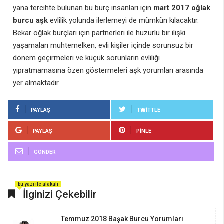
yana tercihte bulunan bu burç insanları için
mart 2017 oğlak
burcu aşk
evlilik yolunda ilerlemeyi de mümkün kılacaktır.
Bekar oğlak burçları için partnerleri ile huzurlu bir ilişki
yaşamaları muhtemelken, evli kişiler içinde sorunsuz bir
dönem geçirmeleri ve küçük sorunların evliliği
yıpratmamasına özen göstermeleri aşk yorumları arasında
yer almaktadır.
PAYLAŞ
TWITTLE
PAYLAŞ
PINLE
GÖNDER
bu yazı ile alakalı
İlginizi Çekebilir
Temmuz 2018 Başak Burcu Yorumları