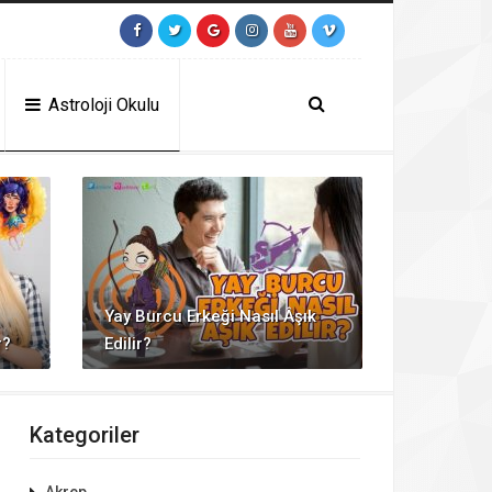
tps://contact.moerleinlagerhouse.com/
https://milliol.com/
jojobet giriş
jo
Astroloji Okulu
Yay Burcu Erkeği Nasıl Âşık
r?
Edilir?
Kategoriler