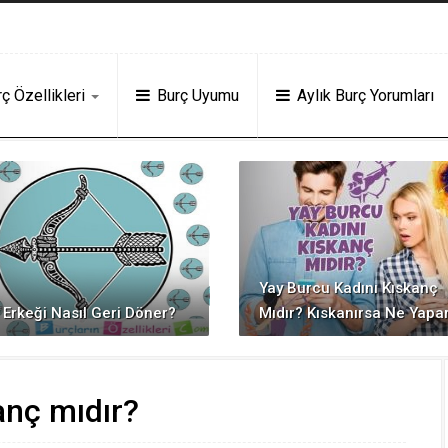
 Veren Siteler
Deneme Bonusu Veren Siteler
grandpashabet
Jojobet
ht
ç Özellikleri
Burç Uyumu
Aylık Burç Yorumları
Yay Burcu Kadını Kıskanç
 Erkeği Nasıl Geri Döner?
Mıdır? Kıskanırsa Ne Yapa
anç mıdır?