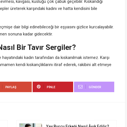
, sevmesi, kavgası, küslüğü çok çabuk geçebilir. Kıskandığı
epler üreterek karşındaki kadını ve hatta kendisini bile
mişe dair bilgi edinebileceği bir eşyasını gizlice kurcalayabilir.
amen sonuna kadar gidecektir.
asıl Bir Tavır Sergiler?
ve hayatındaki kadın tarafından da kıskanılmak istemez. Karşı
tamamen kendi kıskançlıklarını itiraf ederek, rakibini alt etmeye
PAYLAŞ
PINLE
GÖNDER
Yay Burcu Erkeği Nasıl Âşık Edilir?