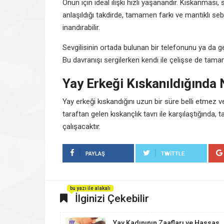
Onun için ideal ilişki hızlı yaşanandır. Kıskanması
anlaşıldığı takdirde, tamamen farkı ve mantıklı seb
inandırabilir.
Sevgilisinin ortada bulunan bir telefonunu ya da geç
Bu davranışı sergilerken kendi ile çelişse de tam
Yay Erkeği Kıskanıldığında N
Yay erkeği kıskandığını uzun bir süre belli etmez 
taraftan gelen kıskançlık tavrı ile karşılaştığında, 
çalışacaktır.
PAYLAŞ
TWITTLE
bu yazı ile alakalı
İlginizi Çekebilir
Yay Kadınının Zaafları ve Hassas