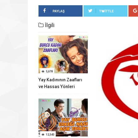
PAYLAŞ
TWITTLE
İlgili
5,678
Yay Kadınının Zaafları
ve Hassas Yönleri
12,543