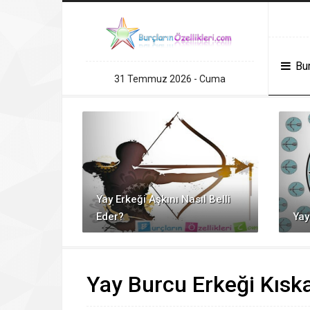
andpashabet
Grandpashabet
grandpashabet
konya escort
Deneme Bonusu
Bur
31 Temmuz 2026 - Cuma
Yay Erkeği Aşkını Nasıl Belli
Eder?
Yay
Yay Burcu Erkeği Kısk