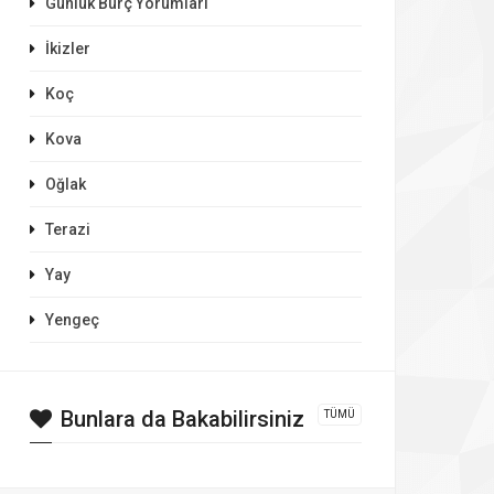
Günlük Burç Yorumları
İkizler
Koç
Kova
Oğlak
Terazi
Yay
Yengeç
Bunlara da Bakabilirsiniz
TÜMÜ