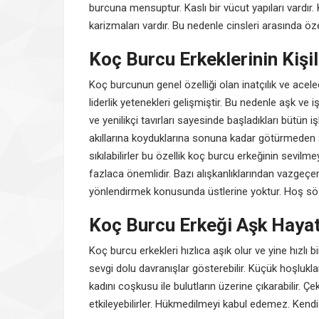
burcuna mensuptur. Kaslı bir vücut yapıları vardır. 
karizmaları vardır. Bu nedenle cinsleri arasında özel
Koç Burcu Erkeklerinin Kişil
Koç burcunun genel özelliği olan inatçılık ve aceleci
liderlik yetenekleri gelişmiştir. Bu nedenle aşk ve
ve yenilikçi tavırları sayesinde başladıkları bütün iş
akıllarına koyduklarına sonuna kadar götürmeden a
sıkılabilirler bu özellik koç burcu erkeğinin sevilm
fazlaca önemlidir. Bazı alışkanlıklarından vazgeçem
yönlendirmek konusunda üstlerine yoktur. Hoş söz
Koç Burcu Erkeği Aşk Hayat
Koç burcu erkekleri hızlıca aşık olur ve yine hızlı b
sevgi dolu davranışlar gösterebilir. Küçük hoşlukl
kadını coşkusu ile bulutların üzerine çıkarabilir. Çek
etkileyebilirler. Hükmedilmeyi kabul edemez. Kendi