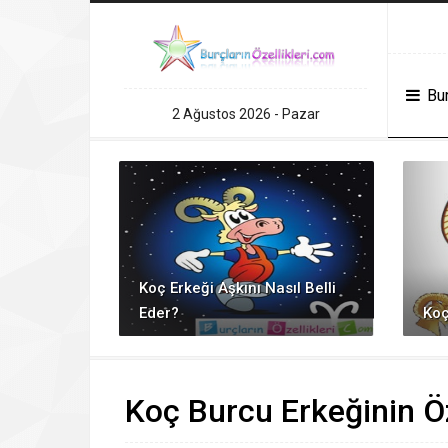
andpashabet
Grandpashabet
grandpashabet
konya escort
Deneme Bonus
Bur
2 Ağustos 2026 - Pazar
Koç Erkeği Aşkını Nasıl Belli
Eder?
Koç
Koç Burcu Erkeğinin Öz