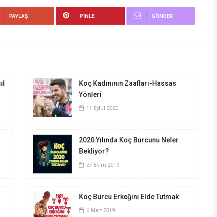
PAYLAŞ
PINLE
GÖNDER
ıl
Koç Kadınının Zaafları-Hassas
Yönleri
11 Eylül 2020
2020 Yılında Koç Burcunu Neler
Bekliyor?
27 Ekim 2019
Koç Burcu Erkeğini Elde Tutmak
6 Mart 2019