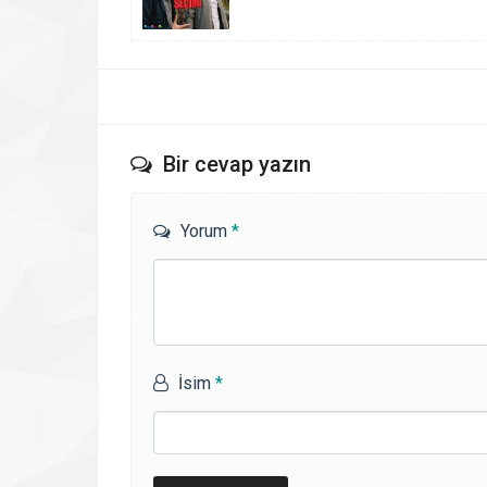
Bir cevap yazın
Yorum
*
İsim
*