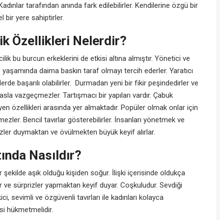
Kadınlar tarafından anında fark edilebilirler. Kendilerine özgü bir
 bir yere sahiptirler.
ik Özellikleri Nelerdir?
lik bu burcun erkeklerini de etkisi altına almıştır. Yönetici ve
 iş yaşamında daima baskın taraf olmayı tercih ederler. Yaratıcı
lerde başarılı olabilirler. Durmadan yeni bir fikir peşindedirler ve
sla vazgeçmezler. Tartışmacı bir yapıları vardır. Çabuk
eyen özellikleri arasında yer almaktadır. Popüler olmak onlar için
ezler. Bencil tavırlar gösterebilirler. İnsanları yönetmek ve
ler duymaktan ve övülmekten büyük keyif alırlar.
ında Nasıldır?
ir şekilde aşık olduğu kişiden soğur. İlişki içerisinde oldukça
ar ve sürprizler yapmaktan keyif duyar. Coşkuludur. Sevdiği
ici, sevimli ve özgüvenli tavırları ile kadınları kolayca
si hükmetmelidir.