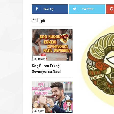
PAYLAŞ
TWITTLE
İlgili
18,237
Koç Burcu Erkeği
Sevmiyorsa Nasıl
Davranır?
6,962