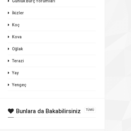
Günlük Burç Yorumları
İkizler
Koç
Kova
Oğlak
Terazi
Yay
Yengeç
Bunlara da Bakabilirsiniz
TÜMÜ