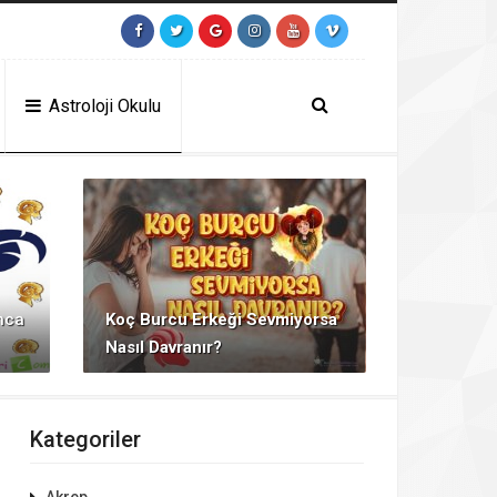
tps://contact.moerleinlagerhouse.com/
https://milliol.com/
jojobet giriş
j
Astroloji Okulu
nca
Koç Burcu Erkeği Sevmiyorsa
Nasıl Davranır?
Kategoriler