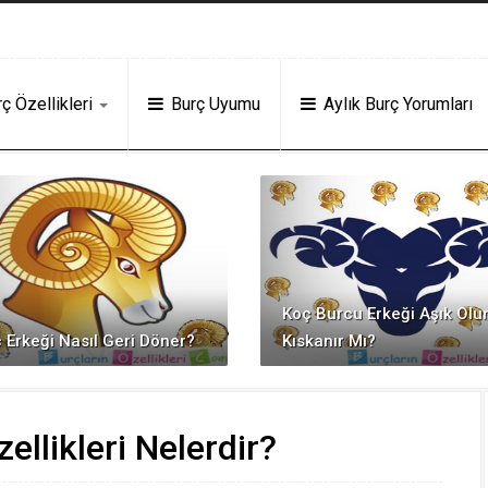
u Veren Siteler
Deneme Bonusu Veren Siteler
grandpashabet
Jojobet
ht
ç Özellikleri
Burç Uyumu
Aylık Burç Yorumları
Koç Burcu Erkeği Aşık Olu
 Erkeği Nasıl Geri Döner?
Kıskanır Mı?
ellikleri Nelerdir?