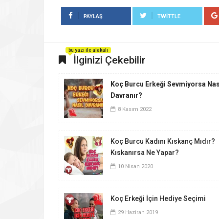
PAYLAŞ
TWITTLE
bu yazı ile alakalı
İlginizi Çekebilir
Koç Burcu Erkeği Sevmiyorsa Nas
Davranır?
8 Kasım 2022
Koç Burcu Kadını Kıskanç Mıdır?
Kıskanırsa Ne Yapar?
10 Nisan 2020
Koç Erkeği İçin Hediye Seçimi
29 Haziran 2019