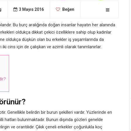
g
3 Mayıs 2016
Beğen
olandır. Bu burç aralığında doğan insanlar hayatın her alanında
rkekleri oldukça dikkat çekici özelliklere sahip olup kadınlar
erine oldukça düşkün olan bu erkekler iş yaşamlarında da
ı iki cins için de çalışkan ve azimli olarak tanımlanırlar.
dir?
Görünür?
ir. Genellikle belirdin bir burun şekilleri vardır. Yüzlerinde en
illi hatları bulunmaktadır. Bunun dışında gözleri genelde
elirgin ve orantılıdır. Çıkık çeneli erkekler çoğunlukla koç