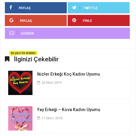
PAYLAŞ
TWITTLE
PAYLAŞ
PINLE
GÖNDER
bu yazı ile alakalı
İlginizi Çekebilir
İkizler Erkeği Koç Kadını Uyumu
26 Mart 2019
Yay Erkeği – Kova Kadını Uyumu
11 Ekim 2018