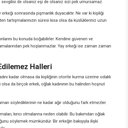
sevgilisi de olsanız eşi de olsanız sizi pek umursamaz.
erkeği sonrasında pişmanlık duyacaktır. Ne var ki kişiliği
en tartışmalarınızın süresi kısa olsa da küslükleriniz uzun
dınlarını bu konuda boğabilirler. Kendine güvenen ve
ıtlamalarından pek hoşlanmazlar. Yay erkeği ise zaman zaman
dilemez Halleri
 kadını kadar olmasa da kişiliğinin otorite kurma üzerine odaklı
ği olsa da birçok erkek, oğlak kadınının bu halinden hoşnut
aman söylediklerinin ne kadar ağır olduğunu fark etmezler.
ları, kırıcı olmalarına neden olabilir. Bu bakımdan oğlak
ğunu söylemek mümkündür. Bir erkeğin bakışıyla ilişki