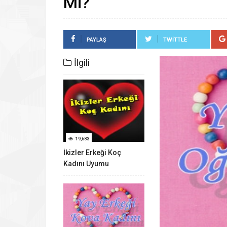
Mi?
PAYLAŞ
TWITTLE
İlgili
19,683
İkizler Erkeği Koç
Kadını Uyumu