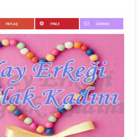
PAYLAŞ
PINLE
GÖNDER