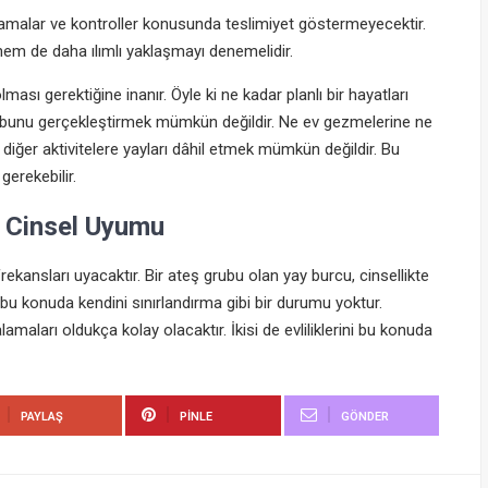
ıtlamalar ve kontroller konusunda teslimiyet göstermeyecektir.
hem de daha ılımlı yaklaşmayı denemelidir.
ması gerektiğine inanır. Öyle ki ne kadar planlı bir hayatları
ile bunu gerçekleştirmek mümkün değildir. Ne ev gezmelerine ne
k diğer aktivitelere yayları dâhil etmek mümkün değildir. Bu
 gerekebilir.
n Cinsel Uyumu
rekansları uyacaktır. Bir ateş grubu olan yay burcu, cinsellikte
a bu konuda kendini sınırlandırma gibi bir durumu yoktur.
lamaları oldukça kolay olacaktır. İkisi de evliliklerini bu konuda
PAYLAŞ
PINLE
GÖNDER