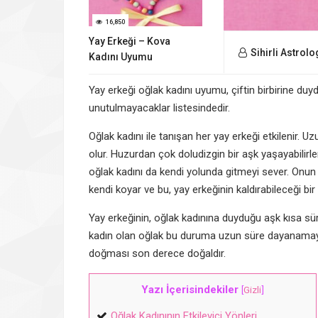
16,850
Yay Erkeği – Kova
Sihirli Astrolo
Kadını Uyumu
Yay erkeği oğlak kadını uyumu, çiftin birbirine duydu
unutulmayacaklar listesindedir.
Oğlak kadını ile tanışan her yay erkeği etkilenir. Uzu
olur. Huzurdan çok doludizgin bir aşk yaşayabilirl
oğlak kadını da kendi yolunda gitmeyi sever. Onun 
kendi koyar ve bu, yay erkeğinin kaldırabileceği bir
Yay erkeğinin, oğlak kadınına duyduğu aşk kısa sü
kadın olan oğlak bu duruma uzun süre dayanamaya
doğması son derece doğaldır.
Yazı İçerisindekiler
[
Gizli
]
Oğlak Kadınının Etkileyici Yönleri