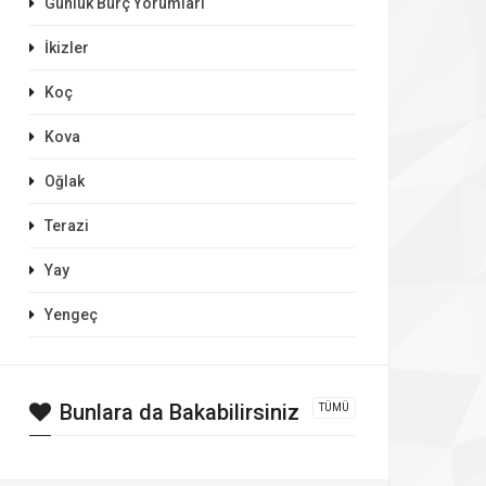
Günlük Burç Yorumları
İkizler
Koç
Kova
Oğlak
Terazi
Yay
Yengeç
Bunlara da Bakabilirsiniz
TÜMÜ