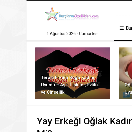
randpashabet
grandpashabet
konya escort
Deneme Bonusu Veren Sitel
Bur
1 Ağustos 2026 - Cumartesi
Terazi Erkeği Boğa Kadını
Uyumu – Aşk, İlişkiler, Evlilik
Oğl
ve Cinsellik
Uyu
Yay Erkeği Oğlak Kadın