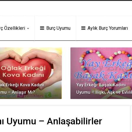
er
Deneme Bonusu Veren Siteler
grandpashabet
Jojobet
https://contact
ç Özellikleri
Burç Uyumu
Aylık Burç Yorumları
ak Erkeği Kova Kadını
Yay Erkeği Başak Kadını
mu – Anlaşır Mı?
Uyumu – İlişki, Aşk ve Evlili
ı Uyumu – Anlaşabilirler