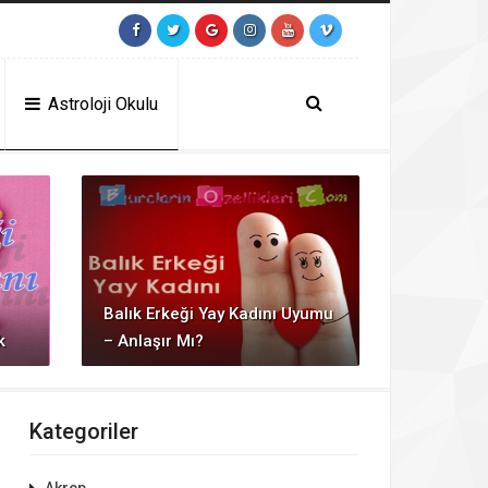
.moerleinlagerhouse.com/
https://milliol.com/
jojobet giriş
jojobet
timebet
Astroloji Okulu
Balık Erkeği Yay Kadını Uyumu
k
– Anlaşır Mı?
Kategoriler